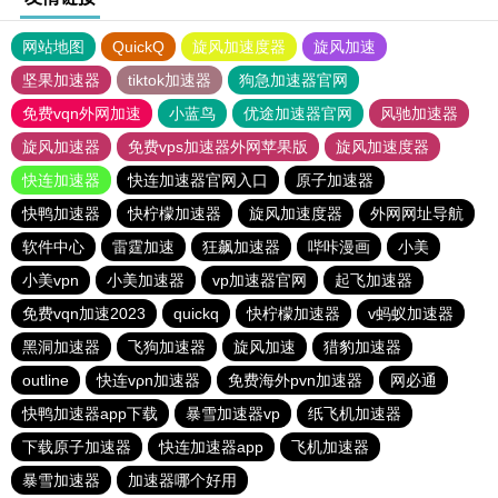
网站地图
QuickQ
旋风加速度器
旋风加速
坚果加速器
tiktok加速器
狗急加速器官网
免费vqn外网加速
小蓝鸟
优途加速器官网
风驰加速器
旋风加速器
免费vps加速器外网苹果版
旋风加速度器
快连加速器
快连加速器官网入口
原子加速器
快鸭加速器
快柠檬加速器
旋风加速度器
外网网址导航
软件中心
雷霆加速
狂飙加速器
哔咔漫画
小美
小美vpn
小美加速器
vp加速器官网
起飞加速器
免费vqn加速2023
quickq
快柠檬加速器
v蚂蚁加速器
黑洞加速器
飞狗加速器
旋风加速
猎豹加速器
outline
快连vρn加速器
免费海外pvn加速器
网必通
快鸭加速器app下载
暴雪加速器vp
纸飞机加速器
下载原子加速器
快连加速器app
飞机加速器
暴雪加速器
加速器哪个好用