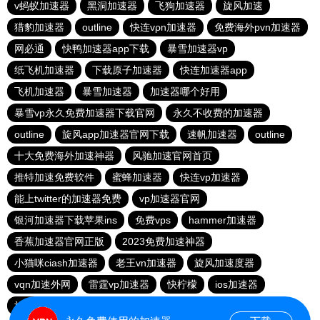
v蚂蚁加速器
黑洞加速器
飞狗加速器
旋风加速
猎豹加速器
outline
快连vρn加速器
免费海外pvn加速器
网必通
快鸭加速器app下载
暴雪加速器vp
纸飞机加速器
下载原子加速器
快连加速器app
飞机加速器
暴雪加速器
加速器哪个好用
暴雪vp永久免费加速器下载官网
永久不收费的加速器
outline
旋风app加速器官网下载
速帆加速器
outline
十大免费海外加速神器
风驰加速官网首页
推特加速免费软件
蜜蜂加速器
快连vp加速器
能上twitter的加速器免费
vp加速器官网
银河加速器下载苹果ins
免费vps
hammer加速器
香蕉加速器官网正版
2023免费加速神器
小猫咪ciash加速器
老王vn加速器
旋风加速度器
vqn加速外网
雷霆vp加速器
快柠檬
ios加速器
旋风加速度器