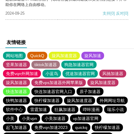
助你在网络上自由移动。
2024-09-25
支持
[0]
反对
[0]
友情链接
网站地图
QuickQ
旋风加速度器
旋风加速
坚果加速器
tiktok加速器
狗急加速器官网
免费vqn外网加速
小蓝鸟
优途加速器官网
风驰加速器
旋风加速器
免费vps加速器外网苹果版
旋风加速度器
快连加速器
快连加速器官网入口
原子加速器
快鸭加速器
快柠檬加速器
旋风加速度器
外网网址导航
软件中心
雷霆加速
狂飙加速器
哔咔漫画
瑞乐小说
小美
小美vpn
小美加速器
vp加速器官网
起飞加速器
免费vqn加速2023
quickq
快柠檬加速器