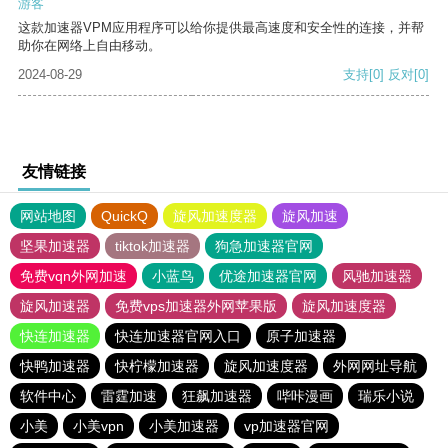
游客
这款加速器VPM应用程序可以给你提供最高速度和安全性的连接，并帮
助你在网络上自由移动。
2024-08-29
支持
[0]
反对
[0]
友情链接
网站地图
QuickQ
旋风加速度器
旋风加速
坚果加速器
tiktok加速器
狗急加速器官网
免费vqn外网加速
小蓝鸟
优途加速器官网
风驰加速器
旋风加速器
免费vps加速器外网苹果版
旋风加速度器
快连加速器
快连加速器官网入口
原子加速器
快鸭加速器
快柠檬加速器
旋风加速度器
外网网址导航
软件中心
雷霆加速
狂飙加速器
哔咔漫画
瑞乐小说
小美
小美vpn
小美加速器
vp加速器官网