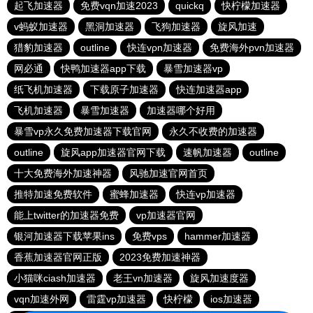
起飞加速器
免费vqn加速2023
quickq
快柠檬加速器
v蚂蚁加速器
黑洞加速器
飞狗加速器
旋风加速
猎豹加速器
outline
快连vρn加速器
免费海外pvn加速器
网必通
快鸭加速器app下载
暴雪加速器vp
纸飞机加速器
下载原子加速器
快连加速器app
飞机加速器
暴雪加速器
加速器哪个好用
暴雪vp永久免费加速器下载官网
永久不收费的加速器
outline
旋风app加速器官网下载
速帆加速器
outline
十大免费海外加速神器
风驰加速官网首页
推特加速免费软件
蜜蜂加速器
快连vp加速器
能上twitter的加速器免费
vp加速器官网
银河加速器下载苹果ins
免费vps
hammer加速器
香蕉加速器官网正版
2023免费加速神器
小猫咪ciash加速器
老王vn加速器
旋风加速度器
vqn加速外网
雷霆vp加速器
快柠檬
ios加速器