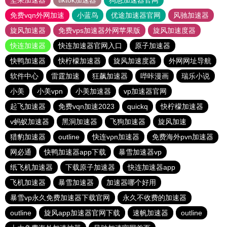
坚果加速器
tiktok加速器
狗急加速器官网
免费vqn外网加速
小蓝鸟
优途加速器官网
风驰加速器
旋风加速器
免费vps加速器外网苹果版
旋风加速度器
快连加速器
快连加速器官网入口
原子加速器
快鸭加速器
快柠檬加速器
旋风加速度器
外网网址导航
软件中心
雷霆加速
狂飙加速器
哔咔漫画
瑞乐小说
小美
小美vpn
小美加速器
vp加速器官网
起飞加速器
免费vqn加速2023
quickq
快柠檬加速器
v蚂蚁加速器
黑洞加速器
飞狗加速器
旋风加速
猎豹加速器
outline
快连vρn加速器
免费海外pvn加速器
网必通
快鸭加速器app下载
暴雪加速器vp
纸飞机加速器
下载原子加速器
快连加速器app
飞机加速器
暴雪加速器
加速器哪个好用
暴雪vp永久免费加速器下载官网
永久不收费的加速器
outline
旋风app加速器官网下载
速帆加速器
outline