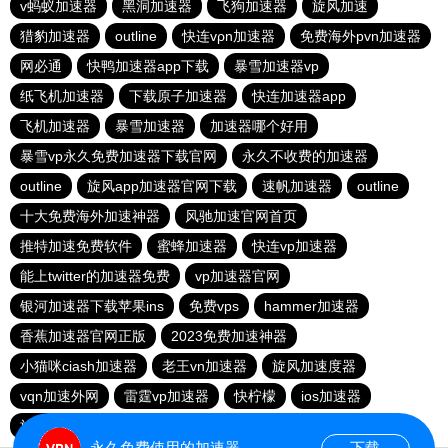
v蚂蚁加速器
黑洞加速器
飞狗加速器
旋风加速
猎豹加速器
outline
快连vρn加速器
免费海外pvn加速器
网必通
快鸭加速器app下载
暴雪加速器vp
纸飞机加速器
下载原子加速器
快连加速器app
飞机加速器
暴雪加速器
加速器哪个好用
暴雪vp永久免费加速器下载官网
永久不收费的加速器
outline
旋风app加速器官网下载
速帆加速器
outline
十大免费海外加速神器
风驰加速官网首页
推特加速免费软件
蜜蜂加速器
快连vp加速器
能上twitter的加速器免费
vp加速器官网
银河加速器下载苹果ins
免费vps
hammer加速器
香蕉加速器官网正版
2023免费加速神器
小猫咪ciash加速器
老王vn加速器
旋风加速度器
vqn加速外网
雷霆vp加速器
快柠檬
ios加速器
旋风加速度器
永久免费使用的加速器
下载