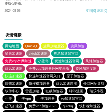
够放心购物。
2024-08-05
支持
[0]
反对
[0]
友情链接
网站地图
QuickQ
旋风加速度器
旋风加速
坚果加速器
tiktok加速器
狗急加速器官网
免费vqn外网加速
小蓝鸟
优途加速器官网
风驰加速器
旋风加速器
免费vps加速器外网苹果版
旋风加速度器
快连加速器
快连加速器官网入口
原子加速器
快鸭加速器
快柠檬加速器
旋风加速度器
外网网址导航
软件中心
雷霆加速
狂飙加速器
哔咔漫画
瑞乐小说
小美
小美vpn
小美加速器
vp加速器官网
起飞加速器
免费vqn加速2023
quickq
快柠檬加速器