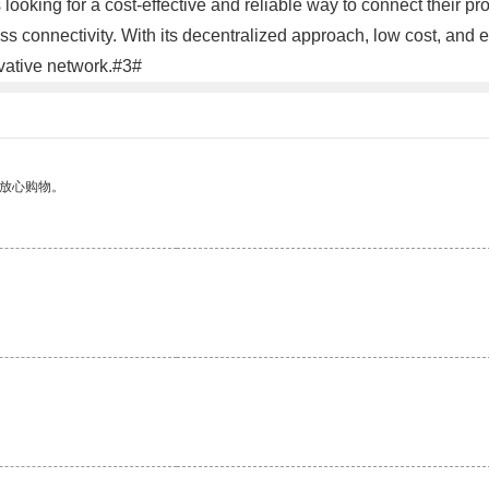
 looking for a cost-effective and reliable way to connect their pr
s connectivity. With its decentralized approach, low cost, and
ovative network.#3#
够放心购物。