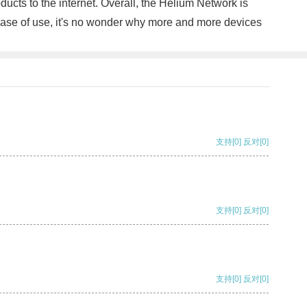
oducts to the internet. Overall, the Helium Network is
 ease of use, it's no wonder why more and more devices
支持
[0]
反对
[0]
支持
[0]
反对
[0]
支持
[0]
反对
[0]