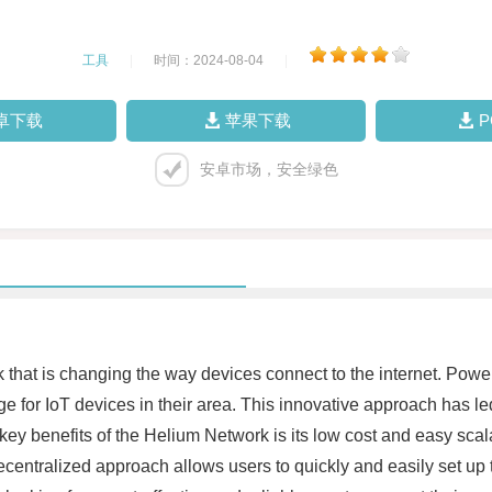
工具
|
时间：2024-08-04
|
卓下载
苹果下载
安卓市场，安全绿色
 that is changing the way devices connect to the internet. Pow
 for IoT devices in their area. This innovative approach has led
ey benefits of the Helium Network is its low cost and easy scala
centralized approach allows users to quickly and easily set up