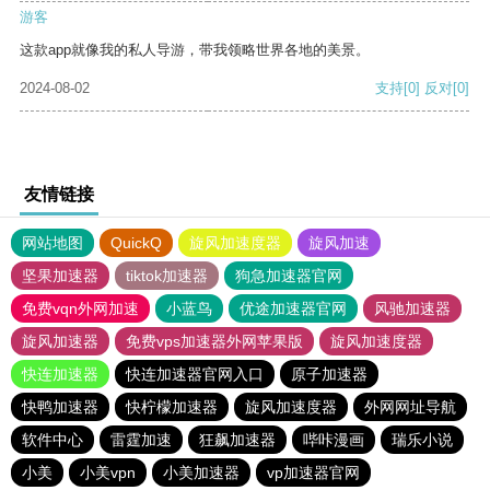
游客
这款app就像我的私人导游，带我领略世界各地的美景。
2024-08-02
支持
[0]
反对
[0]
友情链接
网站地图
QuickQ
旋风加速度器
旋风加速
坚果加速器
tiktok加速器
狗急加速器官网
免费vqn外网加速
小蓝鸟
优途加速器官网
风驰加速器
旋风加速器
免费vps加速器外网苹果版
旋风加速度器
快连加速器
快连加速器官网入口
原子加速器
快鸭加速器
快柠檬加速器
旋风加速度器
外网网址导航
软件中心
雷霆加速
狂飙加速器
哔咔漫画
瑞乐小说
小美
小美vpn
小美加速器
vp加速器官网