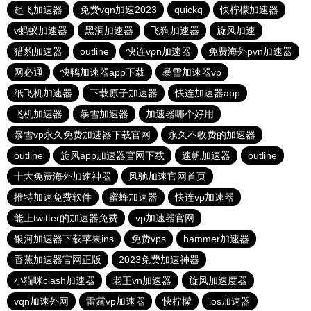
起飞加速器
免费vqn加速2023
quickq
快柠檬加速器
v蚂蚁加速器
黑洞加速器
飞狗加速器
旋风加速
猎豹加速器
outline
快连vρn加速器
免费海外pvn加速器
网必通
快鸭加速器app下载
暴雪加速器vp
纸飞机加速器
下载原子加速器
快连加速器app
飞机加速器
暴雪加速器
加速器哪个好用
暴雪vp永久免费加速器下载官网
永久不收费的加速器
outline
旋风app加速器官网下载
速帆加速器
outline
十大免费海外加速神器
风驰加速官网首页
推特加速免费软件
蜜蜂加速器
快连vp加速器
能上twitter的加速器免费
vp加速器官网
银河加速器下载苹果ins
免费vps
hammer加速器
香蕉加速器官网正版
2023免费加速神器
小猫咪ciash加速器
老王vn加速器
旋风加速度器
vqn加速外网
雷霆vp加速器
快柠檬
ios加速器